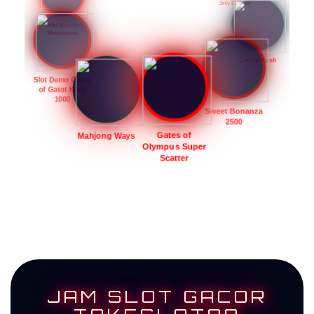
Jelly Express
Wild Bounty
Showdown
Slot Demo Gates
Candy Rush
of Gatot Kaca
1000
Sweet Bonanza
Mahjong Ways
2500
Gates of
Olympus Super
Scatter
JAM SLOT GACOR