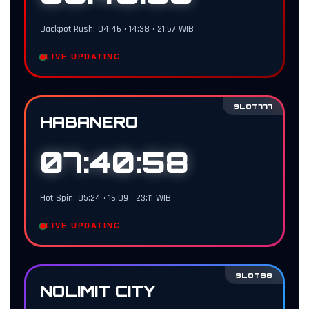
Jackpot Rush: 04:46 • 14:38 • 21:57 WIB
LIVE UPDATING
SLOT777
HABANERO
07:40:56
Hot Spin: 05:24 • 16:09 • 23:11 WIB
LIVE UPDATING
SLOT88
NOLIMIT CITY