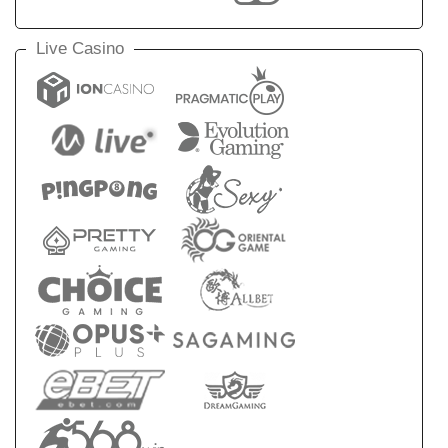
Live Casino