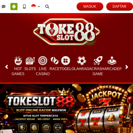
MASUK
DAFTAR
HOT
SLOTS
LIVE
RACE
TOGEL
OLAHRAGA
CRASH
ARCADE
POKER
GAMES
CASINO
GAME