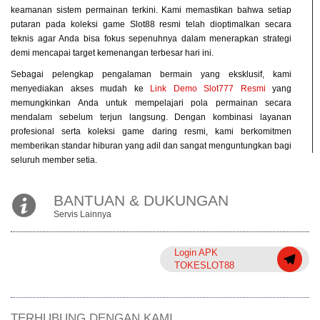
keamanan sistem permainan terkini. Kami memastikan bahwa setiap
putaran pada koleksi game Slot88 resmi telah dioptimalkan secara
teknis agar Anda bisa fokus sepenuhnya dalam menerapkan strategi
demi mencapai target kemenangan terbesar hari ini.
Sebagai pelengkap pengalaman bermain yang eksklusif, kami
menyediakan akses mudah ke
Link Demo Slot777 Resmi
yang
memungkinkan Anda untuk mempelajari pola permainan secara
mendalam sebelum terjun langsung. Dengan kombinasi layanan
profesional serta koleksi game daring resmi, kami berkomitmen
memberikan standar hiburan yang adil dan sangat menguntungkan bagi
seluruh member setia.
BANTUAN & DUKUNGAN
Servis Lainnya
Login APK
TOKESLOT88
TERHUBUNG DENGAN KAMI