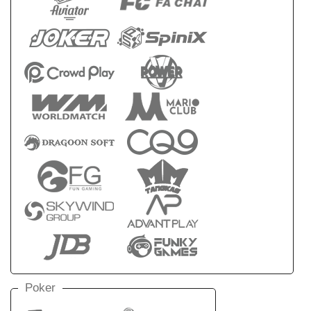
Poker