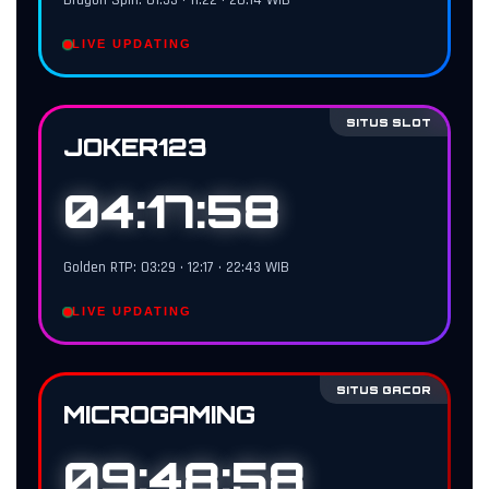
LIVE UPDATING
SITUS SLOT
JOKER123
04:17:56
Golden RTP: 03:29 • 12:17 • 22:43 WIB
LIVE UPDATING
SITUS GACOR
MICROGAMING
09:48:56